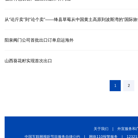
从“论斤卖”到“论个卖”——绛县草莓从中国黄土高原到波斯湾的“国际旅
阳泉阀门公司首批出口订单启运海外
山西葵花籽实现首次出口
1
2
关于我们
|
外宣服务和
中国互联网视听节目服务自律公约
|
网络110报警服务
|
123