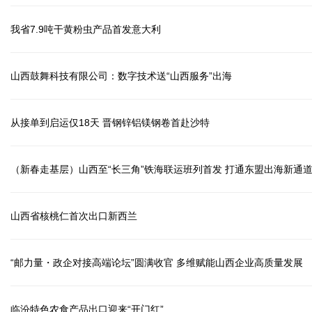
我省7.9吨干黄粉虫产品首发意大利
山西鼓舞科技有限公司：数字技术送“山西服务”出海
从接单到启运仅18天 晋钢锌铝镁钢卷首赴沙特
（新春走基层）山西至“长三角”铁海联运班列首发 打通东盟出海新通
山西省核桃仁首次出口新西兰
“邮力量・政企对接高端论坛”圆满收官 多维赋能山西企业高质量发展
临汾特色农食产品出口迎来“开门红”