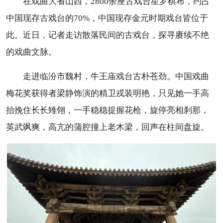
在戏曲大省山西，2800余座古戏台星罗棋布，约占
中国现存古戏台的70%，中国现存金元时期戏台皆位于
此。近日，记者走访散落民间的古戏台，探寻赓续不绝
的戏曲文脉。
走进临汾市魏村，牛王庙戏台古朴苍劲。中国戏曲
梅花奖获得者梁静饰演的精卫戎装明艳，只见她一手高
抬挽住长长雉翎，一手稳稳提握花枪，旋停亮相刹那，
英武飒爽，高亢的蒲腔撞上老木梁，回声在柱间盘旋。