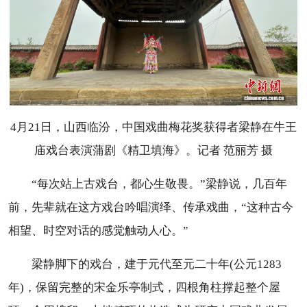
4月21日，山西临汾，中国戏曲梅花奖获得者梁静在牛王
庙戏台表演蒲剧《精卫填海》。记者 范丽芳 摄
“每次站上古戏台，都心生敬畏。”梁静说，几百年
前，先辈就在这方戏台吟唱演绎、传承戏曲，“这种古今
相望、时空对话的感觉触动人心。”
梁静脚下的戏台，建于元代至元二十年(公元1283
年)，保留完整的宋金乐亭制式，四根角柱撑起整个屋