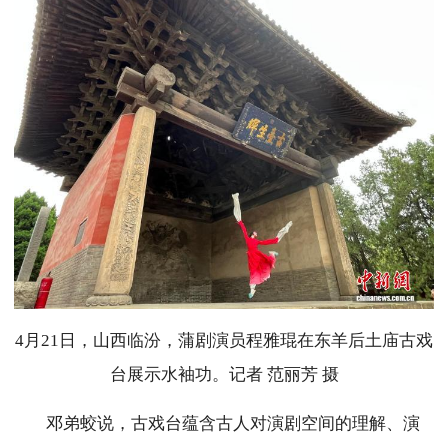
4月21日，山西临汾，蒲剧演员程雅琨在东羊后土庙古戏
台展示水袖功。记者 范丽芳 摄
邓弟蛟说，古戏台蕴含古人对演剧空间的理解、演