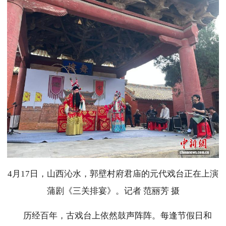
4月17日，山西沁水，郭壁村府君庙的元代戏台正在上演
蒲剧《三关排宴》。记者 范丽芳 摄
历经百年，古戏台上依然鼓声阵阵。每逢节假日和