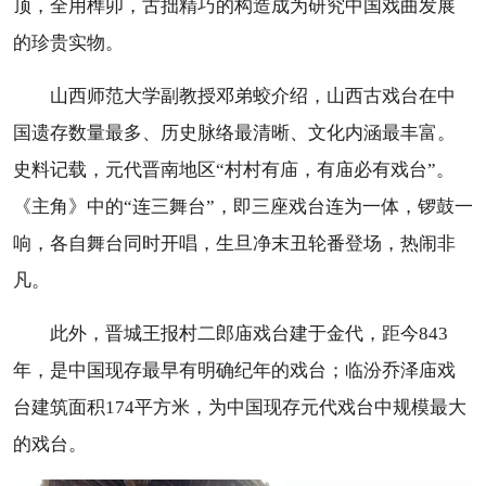
顶，全用榫卯，古拙精巧的构造成为研究中国戏曲发展
的珍贵实物。
山西师范大学副教授邓弟蛟介绍，山西古戏台在中
国遗存数量最多、历史脉络最清晰、文化内涵最丰富。
史料记载，元代晋南地区“村村有庙，有庙必有戏台”。
《主角》中的“连三舞台”，即三座戏台连为一体，锣鼓一
响，各自舞台同时开唱，生旦净末丑轮番登场，热闹非
凡。
此外，晋城王报村二郎庙戏台建于金代，距今843
年，是中国现存最早有明确纪年的戏台；临汾乔泽庙戏
台建筑面积174平方米，为中国现存元代戏台中规模最大
的戏台。