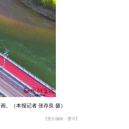
画。（本报记者 张存良 摄）
【责任编辑：曹洋】