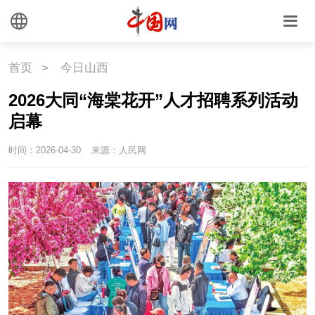
中国3分钟
中国访谈
中国网评
中国关键词
首页
>
今日山西
文化
2026大同“海棠花开”人才招聘系列活动
启幕
文化
文创
艺术
时间：2026-04-30
来源：人民网
时尚
旅游
悦读
民藏
中医
中网艺云
国情
国情
助残
一带一路